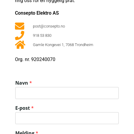
ring oss for en hyggelig prat.
Consepto Elektro AS
post@consepto.no
918 53 830
Gamle Kongevei 1, 7068 Trondheim
Org. nr. 920240070
Navn
*
E-post
*
Melding
*